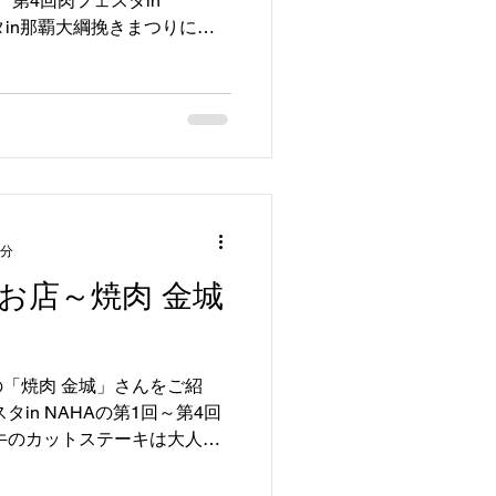
 第4回肉フェスタin
スタin那覇大綱挽きまつりにご
の餃子をふるまっていただき
1分
お店～焼肉 金城
「焼肉 金城」さんをご紹
in NAHAの第1回～第4回
牛のカットステーキは大人気
垣島のゆいまーる牧場で育て
石垣島アグー豚」を...