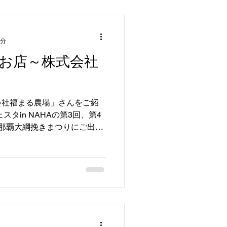
1分
お店～株式会社
会社福まる農場」さんをご紹
タin NAHAの第3回、第4
n 那覇大綱挽きまつりにご出店
ブランド豚の「キビまる豚」
まさに絶品！！...