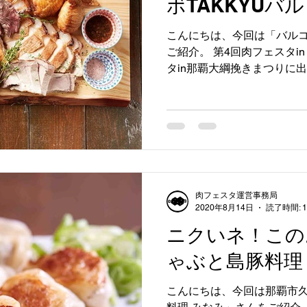
ボTAKKYUバ
こんにちは、今回は「バルコ
ご紹介。 第4回肉フェスタin
タin那覇大綱挽きまつりに
スタin那覇大綱挽きまつり
の方で卓球をしながら、牛カ
肉フェスタ運営事務局
2020年8月14日
読了時間: 
ニクいネ！この
ゃぶと島豚料理
こんにちは、今回は那覇市