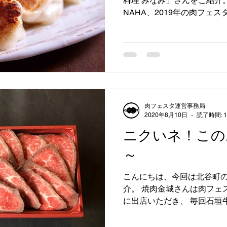
料理 みなみ」さんをご紹介。
NAHA、2019年の肉フェ
出店。 イベントでは自家製
ました！...
肉フェスタ運営事務局
2020年8月10日
読了時間: 
ニクいネ！この
～
こんにちは、今回は北谷町の
介。 焼肉金城さんは肉フェスタ
に出店いただき、 毎回石垣
の逸品となっています。 石
た「石垣KINJO BEEF」「