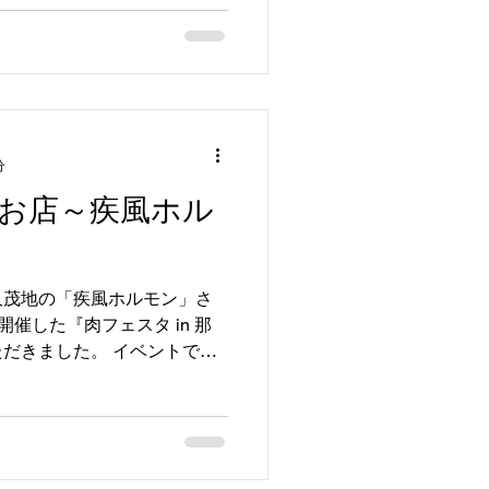
分
お店～疾風ホル
久茂地の「疾風ホルモン」さ
に開催した『肉フェスタ in 那
だきました。 イベントでは
司や宮崎牛の巻き寿司等、売
。...