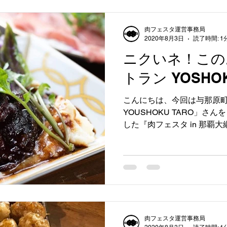
肉フェスタ運営事務局
2020年8月3日
読了時間: 1
ニクいネ！この
トラン YOSHOK
こんにちは、今回は与那原
YOUSHOKU TARO」さん
した『肉フェスタ in 那覇
ました。 イベントではビー
レー、欧風デミグラスカレー等
肉フェスタ運営事務局