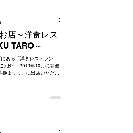
分
お店～洋食レス
U TARO～
町にある「洋食レストラン
をご紹介！ 2019年10月に開催
大綱挽まつり』に出店いただき
フシチューやバターチキンカ
...