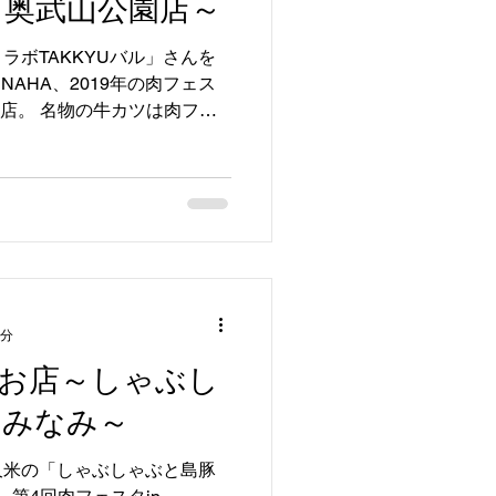
ル 奥武山公園店～
ラボTAKKYUバル」さんを
 NAHA、2019年の肉フェス
出店。 名物の牛カツは肉フェ
でもグランプリを受賞！ 店舗
ツに舌鼓と食を思いっきり...
1分
お店～しゃぶし
 みなみ～
久米の「しゃぶしゃぶと島豚