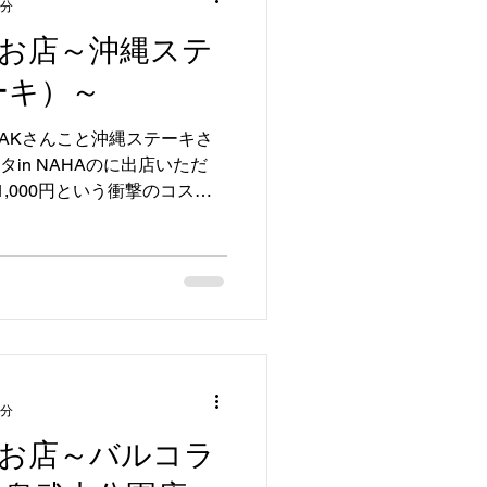
1分
お店～沖縄ステ
ーキ）～
EAKさんこと沖縄ステーキさ
in NAHAのに出店いただ
1,000円という衝撃のコスパ
りました。 テイクアウトの
すよ！...
1分
お店～バルコラ