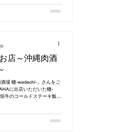
1分
お店～沖縄肉酒
～
 轍-wadachi-」さんをご
NAHAに出店いただいた轍-
ンク 石垣牛のコールドステーキ飯を
の上でとろけるお肉の味わい