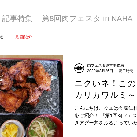
記事特集
第8回肉フェスタ in NAHA
報
店舗紹介
肉フェスタ運営事務局
2020年8月26日
読了時間: 
ニクいネ！この
カリカワルミ～
こんにちは、今回は今帰仁
をご紹介！ 『第1回肉フェス
きアグー丼をふるまっていた
果物を取り入れた美味しい