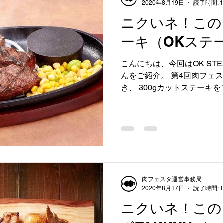
2020年8月19日
読了時間: 
ニクいネ！この
ーキ（OKステ
こんにちは、今回はOK ST
んをご紹介。 第4回肉フェスタ
き、 300gカットステーキを
で大行列をつくる大人気とな
お弁当にも販売しているようで
肉フェスタ運営事務局
2020年8月17日
読了時間: 
ニクいネ！この