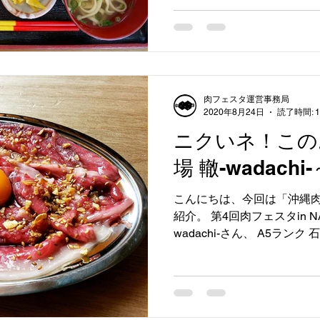
食いしん坊さんには...
肉フェスタ運営事務局
2020年8月24日
読了時間: 
ニクいネ！この
場 轍-wadachi-
こんにちは、今回は「沖縄肉酒場
紹介。 第4回肉フェスタin 
wadachi-さん、 A5ラ
お出しいただきました。 舌
はたまりません。...