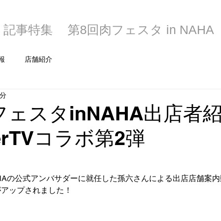
記事特集
第8回肉フェスタ in NAHA
報
店舗紹介
1分
フェスタinNAHA出店者
erTVコラボ第2弾
AHAの公式アンバサダーに就任した孫六さんによる出店店舗案内
さんがアップされました！