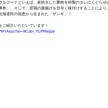
ウルフードといえば、炭焼きした豚肉を特製のタレにくぐらせ
豚丼」、そして、若鶏の唐揚げを甘辛く味付けすることにより
北海道民の知恵から生まれた「ザンギ」！
をご紹介いただいています！
oWW1Aszc?si=-9CJbr_YLPRwjjyb