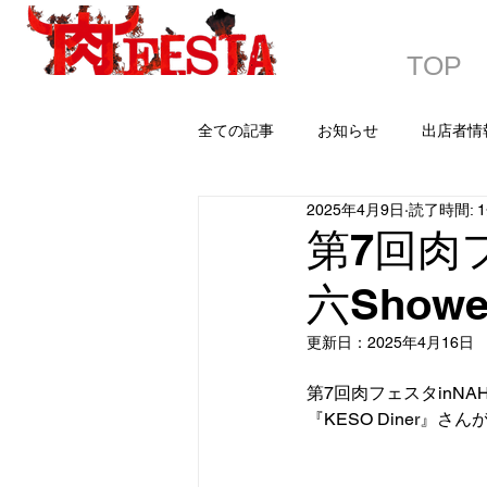
TOP
全ての記事
お知らせ
出店者情
2025年4月9日
読了時間: 
第7回肉
六Show
更新日：
2025年4月16日
第7回肉フェスタinN
『KESO Diner』