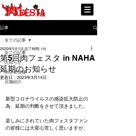
記事
全ての記事
2020年5月1日
読了時間: 1分
全ての記事
第5回肉フェスタ in NAHA
お知らせ
延期のお知らせ
出店者情報
更新日：
2023年3月14日
店舗紹介
新型コロナウイルスの感染拡大防止の
為、延期の判断をさせて頂きました。
楽しみにされていた肉フェスタファン
の皆様には大変心苦しく思いますが、