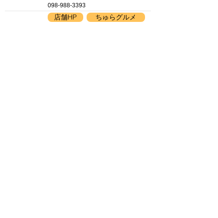
TEL
098-988-3393
店舗HP
ちゅらグルメ
HP(SNS)
※リンク協力：ちゅらグルメプラス
MAP
​住 所 ：
那覇市牧志2-2-30国際通りの
れん街 那覇市場